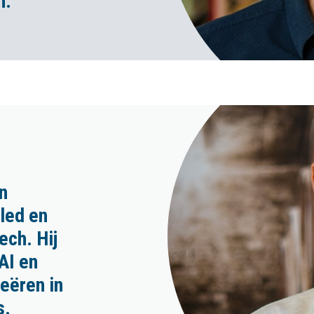
n.
n
led en
ech. Hij
AI en
reëren in
s.