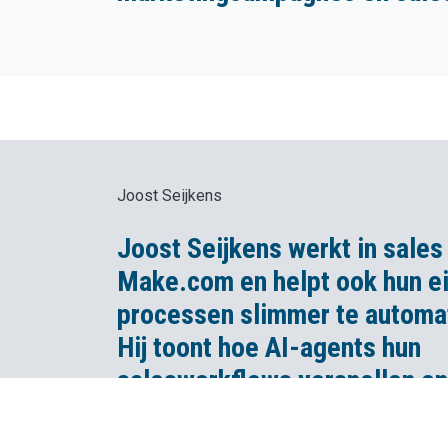
Joost Seijkens
Joost Seijkens werkt in sales 
Make.com en helpt ook hun e
processen slimmer te automa
Hij toont hoe AI-agents hun
salesworkflows versnellen en
handmatige opvolging vrijwel 
overbodig maken.