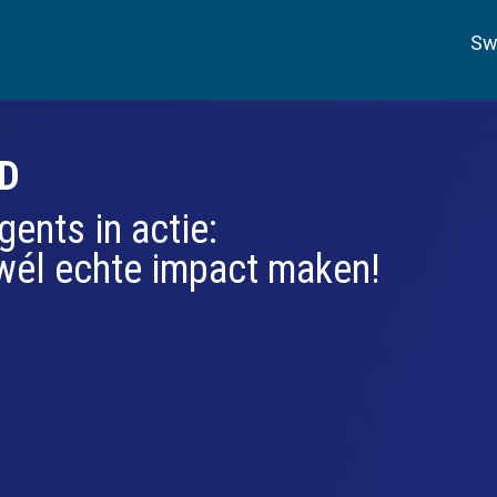
Sw
D
gents in actie:
e wél echte impact maken!