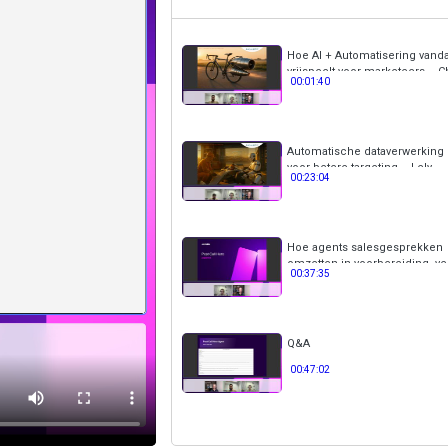
Hoe AI + Automatisering vandaa
vrijspeelt voor marketeers –
00:01:40
Bright
Automatische dataverwerking 
voor betere targeting – Lely
00:23:04
International
Hoe agents salesgesprekken
omzetten in voorbereiding, ve
00:37:35
vervolgacties – Make.com
Q&A
00:47:02