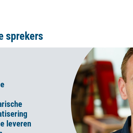
e sprekers
ne
arische
atisering
de leveren