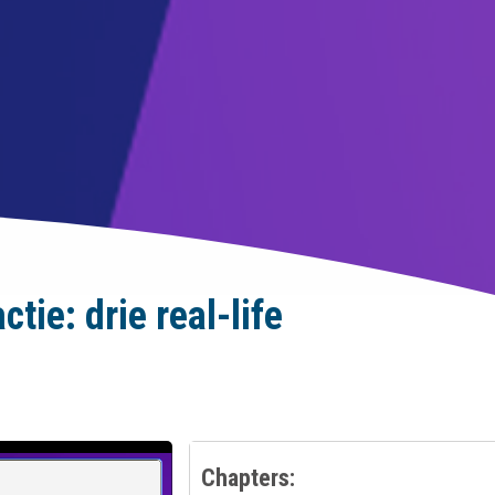
tie: drie real-life
Chapters: