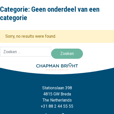
Categorie:
Geen onderdeel van een
categorie
Sorry, no results were found.
Zoeken naar:
Stationslaan 398
4815 GW Breda
The Netherlands
+31 88 2 44 55 55