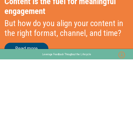
Content is the fuel for meaningful
engagement
But how do you align your content in
the right format, channel, and time?
Read more
Leverage Feedback Throughout the Lifecycle
Stationslaan 398
4815 GW Breda
The Netherlands
+31 88 2 44 55 55